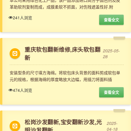
本公司采用绿色化工产品，该产品添加进口高分子固色剂及皮
革助软剂复制而成，成膜柔软不抓面，对伤残遮盖性好.附
241人浏览
查看全文
重庆软包翻新维修,床头软包翻
2025-05-
新
28
安装型条的尺寸填方海绵。将软包床头背景的面料剪成软包单
元的规格，根据海绵的厚度略放大边幅，用插刀将面料插
474人浏览
查看全文
松岗沙发翻新,宝安翻新沙发,光
2025-
明沙发翻新
04-18