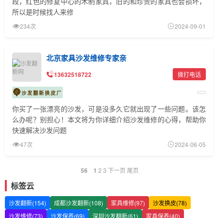
段，红色的修复中心的木制家具，旧的和珍贵的家具也会损坏，
所以是时候找人来修
234次
2024-09-01
北京家具沙发维修专家亲
13632518722
拨打电话
沙发翻新换皮厂
你买了一张漂亮的沙发，可是没多久它就出现了一些问题。该怎
么办呢？别担心！本文将为你详细介绍沙发维修的心得，帮助你
快速解决沙发问题
47次
2024-06-05
56
1
2
3
下一页
尾页
标签云
沙发翻新(154)
成都沙发翻新(108)
家具维修(97)
沙发换皮(78)
沙发维修(73)
沙发保养(69)
深圳沙发翻新(61)
家具保养(40)