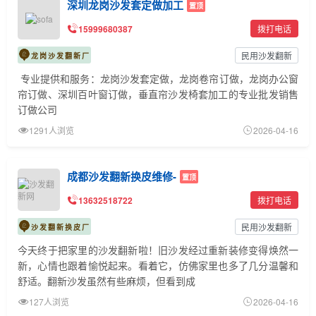
深圳龙岗沙发套定做加工
置顶
15999680387
拨打电话
民用沙发翻新
龙岗沙发翻新厂
专业提供和服务：龙岗沙发套定做，龙岗卷帘订做，龙岗办公窗
帘订做、深圳百叶窗订做，垂直帘沙发椅套加工的专业批发销售
订做公司
1291人浏览
2026-04-16
成都沙发翻新换皮维修-
置顶
13632518722
拨打电话
民用沙发翻新
沙发翻新换皮厂
今天终于把家里的沙发翻新啦！旧沙发经过重新装修变得焕然一
新，心情也跟着愉悦起来。看着它，仿佛家里也多了几分温馨和
舒适。翻新沙发虽然有些麻烦，但看到成
127人浏览
2026-04-16