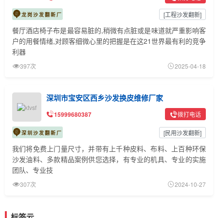
[
工程沙发翻新
]
龙岗沙发翻新厂
餐厅酒店椅子布是最容易脏的,稍微有点脏或是味道就严重影响客
户的用餐情绪,对顾客细微心里的把握是在这21世界最有利的竞争
利器
397次
2025-04-18
深圳市宝安区西乡沙发换皮维修厂家
15999680387
拨打电话
[
民用沙发翻新
]
深圳沙发翻新厂
我们将免费上门量尺寸，并带有上千种皮料、布料、上百种环保
沙发油料、多款精品案例供您选择，有专业的机具、专业的实施
团队、专业技
307次
2024-10-27
标签云