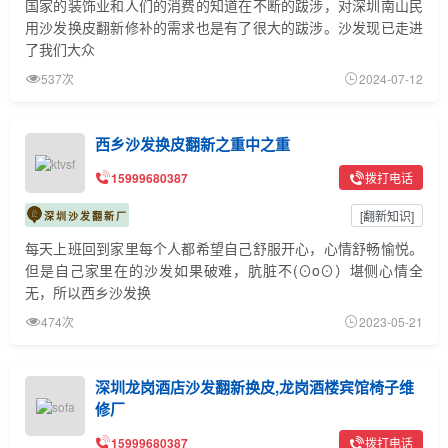
国家的装饰业和人们的消费的知道在不断的跋涉，对深圳南山民
用沙发换皮翻新修补的需求也是有了很大的跋涉。沙发现已走进
了我们大众
537次
2024-07-12
西乡沙发换皮翻新之重中之重
15999680387
拨打电话
[
翻新知识
]
深圳沙发翻新厂
每天上班回到家里每个人都希望自己舒服开心，心情舒畅愉悦。
但是自己家里在的沙发如果破难，肮脏不(⊙o⊙）堪侧心情全
无，所以西乡沙发换
474次
2023-05-21
深圳龙岗酒店沙发翻新换皮,龙岗酒楼宾馆椅子维
修厂
15999680387
拨打电话