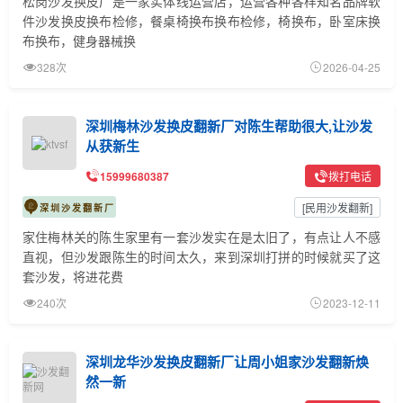
松岗沙发换皮厂是一家实体线运营店，运营各种各样知名品牌软
件沙发换皮换布检修，餐桌椅换布换布检修，椅换布，卧室床换
布换布，健身器械换
328次
2026-04-25
深圳梅林沙发换皮翻新厂对陈生帮助很大,让沙发
从获新生
15999680387
拨打电话
[
民用沙发翻新
]
深圳沙发翻新厂
家住梅林关的陈生家里有一套沙发实在是太旧了，有点让人不感
直视，但沙发跟陈生的时间太久，来到深圳打拼的时候就买了这
套沙发，将进花费
240次
2023-12-11
深圳龙华沙发换皮翻新厂让周小姐家沙发翻新焕
然一新