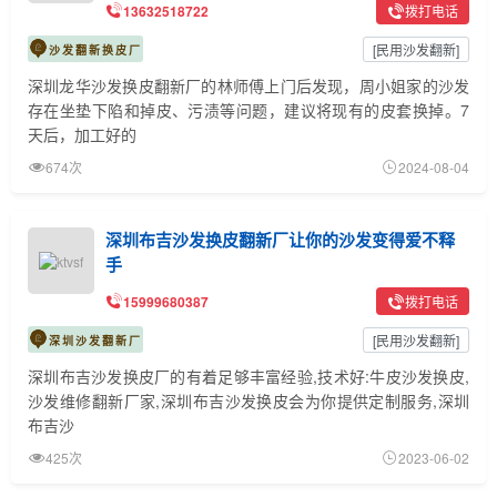
13632518722
拨打电话
[
民用沙发翻新
]
沙发翻新换皮厂
深圳龙华沙发换皮翻新厂的林师傅上门后发现，周小姐家的沙发
存在坐垫下陷和掉皮、污渍等问题，建议将现有的皮套换掉。7
天后，加工好的
674次
2024-08-04
深圳布吉沙发换皮翻新厂让你的沙发变得爱不释
手
15999680387
拨打电话
[
民用沙发翻新
]
深圳沙发翻新厂
深圳布吉沙发换皮厂的有着足够丰富经验,技术好:牛皮沙发换皮,
沙发维修翻新厂家,深圳布吉沙发换皮会为你提供定制服务,深圳
布吉沙
425次
2023-06-02