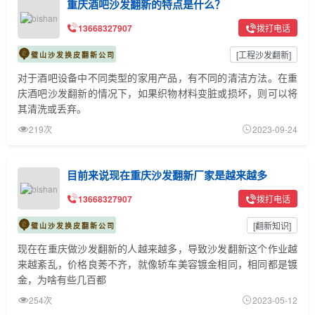
重庆酒吧沙发翻新的特点是什么？
13668327907
拨打电话
[
工程沙发翻新
]
璧山沙发换皮翻新公司
对于酒吧设备中不同类型的家用产品，有不同的清洁方法。在重
庆酒吧沙发翻新的情况下，如果织物材料变脏或损坏，则可以将
其清洗或丢弃。
219次
2023-09-24
目前来说现在重庆沙发翻新厂家是越来越多
13668327907
拨打电话
[
翻新知识
]
璧山沙发换皮翻新公司
现在在重庆做沙发翻新的人越来越多，导致沙发翻新这个作业越
来越紊乱，价格良莠不齐，就像轿车美容镀金相同，相同都是镀
金，为啥有些几百都
254次
2023-05-12