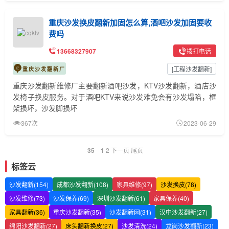
重庆沙发换皮翻新加固怎么算,酒吧沙发加固要收
费吗
13668327907
拨打电话
[
工程沙发翻新
]
重庆沙发翻新厂
重庆沙发翻新维修厂主要翻新酒吧沙发，KTV沙发翻新，酒店沙
发椅子换皮服务。对于酒吧KTV来说沙发难免会有沙发塌陷，框
架损坏，沙发脚损坏
367次
2023-06-29
35
1
2
下一页
尾页
标签云
沙发翻新(154)
成都沙发翻新(108)
家具维修(97)
沙发换皮(78)
沙发维修(73)
沙发保养(69)
深圳沙发翻新(61)
家具保养(40)
家具翻新(36)
重庆沙发翻新(35)
沙发翻新网(31)
汉中沙发翻新(27)
绵阳沙发翻新(27)
床头翻新换皮(27)
沙发清洗(24)
龙岗沙发翻新(23)