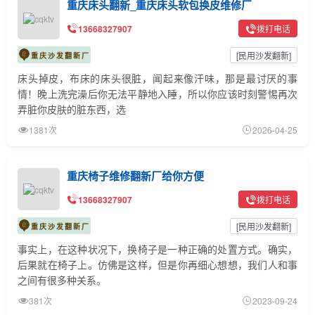
重庆床头翻新_重庆床头软包换皮维修厂
13668327907
拨打电话
[
民用沙发翻新
]
重庆沙发翻新厂
床头掉皮，布床的床头很脏，闻起来像汗味，那是最讨厌的事
情！晚上洗完澡后你无法平静地入睡，所以你应该时刻警惕再次
弄脏你皮肤的脏东西，选
1381次
2026-04-25
重庆椅子维修翻新厂给你方便
13668327907
拨打电话
[
民用沙发翻新
]
重庆沙发翻新厂
事实上，在这种状况下，换椅子是一种正确的处置方式。确实，
后果就在椅子上。仿佛是这样，但是你再细心想想，我们人和事
之间有很多种关系。
381次
2023-09-24