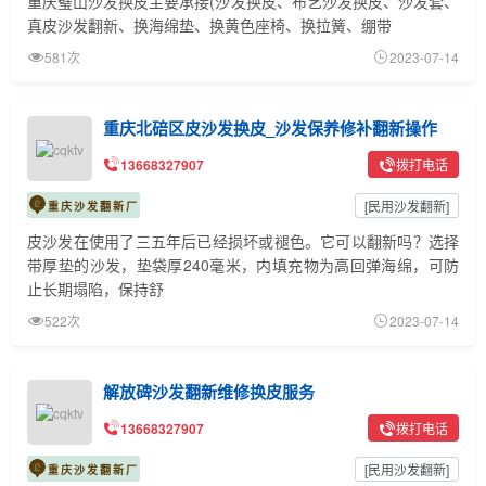
​​​​​​​重庆璧山沙发换皮主要承接(沙发换皮、布艺沙发换皮、沙发套、
真皮沙发翻新、换海绵垫、换黄色座椅、换拉簧、绷带
581次
2023-07-14
重庆北碚区皮沙发换皮_沙发保养修补翻新操作
13668327907
拨打电话
[
民用沙发翻新
]
重庆沙发翻新厂
皮沙发在使用了三五年后已经损坏或褪色。它可以翻新吗？选择
带厚垫的沙发，垫袋厚240毫米，内填充物为高回弹海绵，可防
止长期塌陷，保持舒
522次
2023-07-14
解放碑沙发翻新维修换皮服务
13668327907
拨打电话
[
民用沙发翻新
]
重庆沙发翻新厂