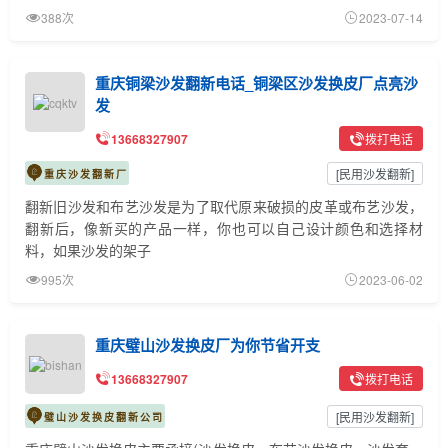
388次
2023-07-14
重庆铜梁沙发翻新电话_铜梁区沙发换皮厂点亮沙
发
13668327907
拨打电话
[
民用沙发翻新
]
重庆沙发翻新厂
翻新旧沙发和布艺沙发是为了取代原来破损的皮革或布艺沙发，
翻新后，像新买的产品一样，你也可以自己设计颜色和选择材
料，如果沙发的架子
995次
2023-06-02
重庆璧山沙发换皮厂为你节省开支
13668327907
拨打电话
[
民用沙发翻新
]
璧山沙发换皮翻新公司