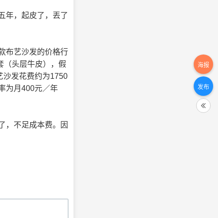
五年，起皮了，丟了
。
款布艺沙发的价格行
／套（头层牛皮），假
海报
沙发花费约为1750
发布
为月400元／年
了，不足成本费。因