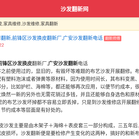
沙发翻新网
皮,家具维修,沙发维修,家具翻新
翻新,前锋区沙发换皮翻新厂,广安沙发翻新电话
翻新师傅
22
前锋区沙发换皮
翻新厂,
广安沙发翻新
电话
将之前使用过的，显旧的，有毁坏等难题的布艺沙发开展翻修。
配有塑料泡沫或者弹黄等原材料，因为使用时间长，其布料变黑
部分，比如护栏、海棉等，都还能够再次应用，以便节约成本，
发焕然一新的另外也无需花销过多钱，并且还能够自身选色和原
家里的布艺沙发坏掉都不容易立即丢掉，只是到沙发维修店开展翻
，节约成本等层面是有好处的。
真皮沙发主要是由木架子＋海绵＋表皮套三一部分构成，三五年后
起皮损坏。沙发翻新便是要检修产生变化的这两种，搞好的和新