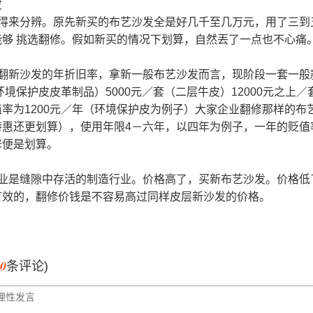
觉得来分辨。原先新买的布艺沙发全是好几千至几万元，用了三到
能够 挑选翻修。假如新买的情况下划算，自然丟了一点也不心痛
和翻新沙发的年折旧率，拿新一般布艺沙发而言，现阶段一套一般
（环境保护皮皮革制品）5000元／套（二层牛皮）12000元之上
率为1200元／年（环境保护皮为例子）大家企业翻修那样的布艺
惠还更划算），使用年限4－六年，以四年为例子，一年的贬值率
修便是划算。
行业是缝隙中存活的制造行业。价格高了，买新布艺沙发。价格低
有效的，翻修价钱是不容易高过同样皮层新沙发的价格。
0
条评论)